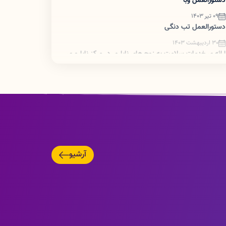
دستورالعمل وبا
09 تیر 1403
دستورالعمل تب دنگی
30 اردیبهشت 1403
ارائه ی خدمات سلامت به زوج های نابارور در مرکز ناباروری
سطح ۲ بروجرد
05 اردیبهشت 1403
ضرورت اطلاع رسانی تبدیل پروانه های کاغذی به شناسه
یکتا
آرشیو