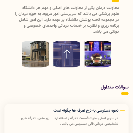
معاونت درمان دانشگاه علوم پزشکی لرستان دارای دو واحد
مدیریتی (مدیریت نظارت و اعتبار بخشی ، مدیریت بیماریها و
مراکز تشخیصی درمانی)ودارای سه
اداره(پرستاری،امورآزمایشگاههاو تعرفه و استاندارد) می باشد که با
ریاست معاون درمان رسیدگی به امور درمان دانشگاه علوم
پزشکی لرستان را انجام میدهد .
سوالات متداول
نحوه دسترسی به نرخ تعرفه ها چگونه است
در منوی اصلی سایت قسمت تعرفه و استاندارد ، زیر منوی تعرفه های
تشخیصی درمانی قابل دسترسی می باشد .