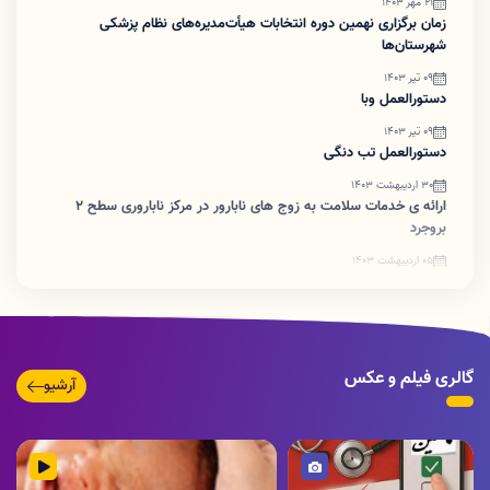
21 مهر 1403
زمان برگزاری نهمین دوره انتخابات هیأت‌مدیره‌های نظام پزشکی
شهرستان‌ها
09 تیر 1403
دستورالعمل وبا
09 تیر 1403
دستورالعمل تب دنگی
30 اردیبهشت 1403
ارائه ی خدمات سلامت به زوج های نابارور در مرکز ناباروری سطح ۲
بروجرد
05 اردیبهشت 1403
ضرورت اطلاع رسانی تبدیل پروانه های کاغذی به شناسه یکتا
گالری فیلم و عکس
آرشیو
تصویر
ویدئو