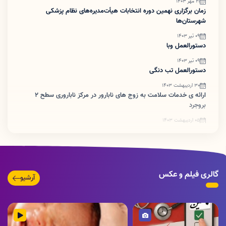
21 مهر 1403
زمان برگزاری نهمین دوره انتخابات هیأت‌مدیره‌های نظام پزشکی
شهرستان‌ها
09 تیر 1403
دستورالعمل وبا
09 تیر 1403
دستورالعمل تب دنگی
30 اردیبهشت 1403
ارائه ی خدمات سلامت به زوج های نابارور در مرکز ناباروری سطح ۲
بروجرد
05 اردیبهشت 1403
ضرورت اطلاع رسانی تبدیل پروانه های کاغذی به شناسه یکتا
گالری فیلم و عکس
آرشیو
تصویر
ویدئو