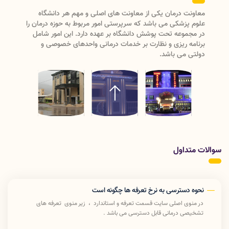
معاونت درمان دانشگاه علوم پزشکی لرستان دارای دو واحد
مدیریتی (مدیریت نظارت و اعتبار بخشی ، مدیریت بیماریها و
مراکز تشخیصی درمانی)ودارای سه
اداره(پرستاری،امورآزمایشگاههاو تعرفه و استاندارد) می باشد که با
ریاست معاون درمان رسیدگی به امور درمان دانشگاه علوم
پزشکی لرستان را انجام میدهد .
سوالات متداول
نحوه دسترسی به نرخ تعرفه ها چگونه است
در منوی اصلی سایت قسمت تعرفه و استاندارد ، زیر منوی تعرفه های
تشخیصی درمانی قابل دسترسی می باشد .