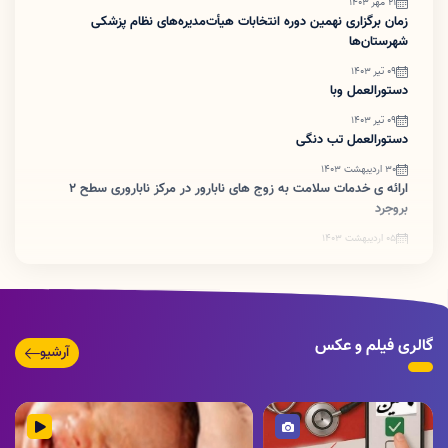
21 مهر 1403
زمان برگزاری نهمین دوره انتخابات هیأت‌مدیره‌های نظام پزشکی
شهرستان‌ها
09 تیر 1403
دستورالعمل وبا
09 تیر 1403
دستورالعمل تب دنگی
30 اردیبهشت 1403
ارائه ی خدمات سلامت به زوج های نابارور در مرکز ناباروری سطح ۲
بروجرد
05 اردیبهشت 1403
ضرورت اطلاع رسانی تبدیل پروانه های کاغذی به شناسه یکتا
گالری فیلم و عکس
آرشیو
تصویر
ویدئو