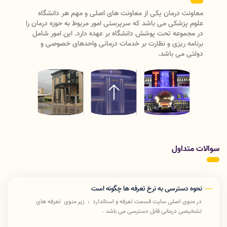
معاونت درمان دانشگاه علوم پزشکی لرستان دارای دو واحد
مدیریتی (مدیریت نظارت و اعتبار بخشی ، مدیریت بیماریها و
مراکز تشخیصی درمانی)ودارای سه
اداره(پرستاری،امورآزمایشگاههاو تعرفه و استاندارد) می باشد که با
ریاست معاون درمان رسیدگی به امور درمان دانشگاه علوم
پزشکی لرستان را انجام میدهد .
سوالات متداول
نحوه دسترسی به نرخ تعرفه ها چگونه است
در منوی اصلی سایت قسمت تعرفه و استاندارد ، زیر منوی تعرفه های
تشخیصی درمانی قابل دسترسی می باشد .