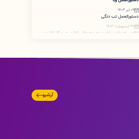
دستورالعمل وبا
09 تیر 1403
دستورالعمل تب دنگی
30 اردیبهشت 1403
ارائه ی خدمات سلامت به زوج های نابارور در مرکز ناباروری
سطح ۲ بروجرد
05 اردیبهشت 1403
ضرورت اطلاع رسانی تبدیل پروانه های کاغذی به شناسه
یکتا
آرشیو