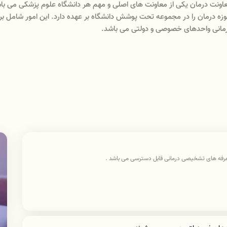
معاونت درمان دانشگاه علوم پزشکی لرستان دارای د
ماریها و مراکز تشخیصی درمانی)ودارای سه اداره(پرستاری،امورآزمایشگاههاو تعرف
است معاون درمان رسیدگی به امور درمان دانشگاه علوم پزشکی لرستان را انج
عرفه های تشخیصی درمانی قابل دسترسی می باشد .