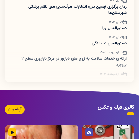
21 مهر 1403
زمان برگزاری نهمین دوره انتخابات هیأت‌مدیره‌های نظام پزشکی
شهرستان‌ها
09 تیر 1403
دستورالعمل وبا
09 تیر 1403
دستورالعمل تب دنگی
30 اردیبهشت 1403
ارائه ی خدمات سلامت به زوج های نابارور در مرکز ناباروری سطح ۲
بروجرد
05 اردیبهشت 1403
ضرورت اطلاع رسانی تبدیل پروانه های کاغذی به شناسه یکتا
گالری فیلم و عکس
آرشیو
تصویر
ویدئو