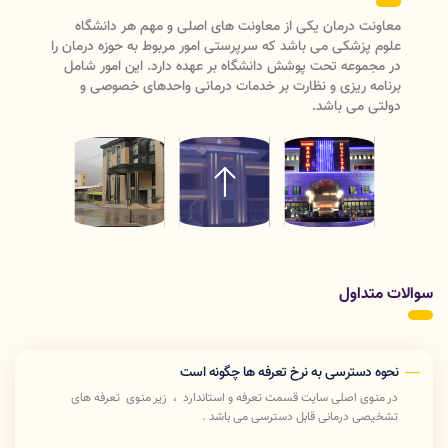
معاونت درمان دانشگاه علوم پزشکی لرستان دارای دو واحد
مدیریتی (مدیریت نظارت و اعتبار بخشی ، مدیریت بیماریها و
مراکز تشخیصی درمانی)ودارای سه
اداره(پرستاری،امورآزمایشگاههاو تعرفه و استاندارد) می باشد که با
ریاست معاون درمان رسیدگی به امور درمان دانشگاه علوم
پزشکی لرستان را انجام میدهد .
سوالات متداول
نحوه دسترسی به نرخ تعرفه ها چگونه است
در منوی اصلی سایت قسمت تعرفه و استاندارد ، زیر منوی تعرفه های
تشخیصی درمانی قابل دسترسی می باشد .