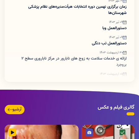
21 مهر 1403
زمان برگزاری نهمین دوره انتخابات هیأت‌مدیره‌های نظام پزشکی
شهرستان‌ها
09 تیر 1403
دستورالعمل وبا
09 تیر 1403
دستورالعمل تب دنگی
30 اردیبهشت 1403
ارائه ی خدمات سلامت به زوج های نابارور در مرکز ناباروری سطح ۲
بروجرد
05 اردیبهشت 1403
ضرورت اطلاع رسانی تبدیل پروانه های کاغذی به شناسه یکتا
گالری فیلم و عکس
آرشیو
تصویر
ویدئو