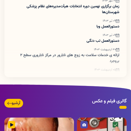
21 مهر 1403
زمان برگزاری نهمین دوره انتخابات هیأت‌مدیره‌های نظام پزشکی
شهرستان‌ها
09 تیر 1403
دستورالعمل وبا
09 تیر 1403
دستورالعمل تب دنگی
30 اردیبهشت 1403
ارائه ی خدمات سلامت به زوج های نابارور در مرکز ناباروری سطح ۲
بروجرد
05 اردیبهشت 1403
ضرورت اطلاع رسانی تبدیل پروانه های کاغذی به شناسه یکتا
گالری فیلم و عکس
آرشیو
تصویر
ویدئو