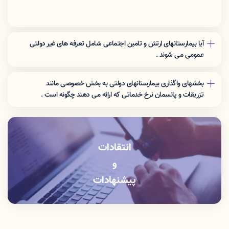
آیا بیمارستانهای ارتش و تامین اجتماعی شامل تعرفه های غیر دولتی
عمومی می شوند .
نرخ تعرفه این مراکز برای افراد غیر بیمه شده ارگان مربوطه شامل تعرفه
های غیر دولتی عمومی می شوند .
بخشهای واگذاری بیمارستانهای دولتی به بخش خصوصی مانند
تزریقات و پانسمان نرخ خدماتی که اراِئه می دهند چگونه است .
این بخشها باید خدمات را با نرخ دولتی ارائه دهند .
انتقادات
و
پیشنهادات