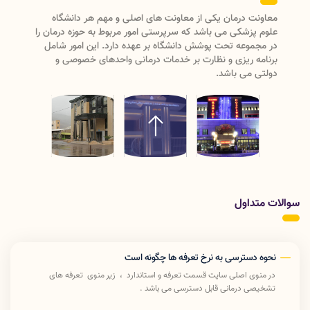
معاونت درمان دانشگاه علوم پزشکی لرستان دارای دو واحد
مدیریتی (مدیریت نظارت و اعتبار بخشی ، مدیریت بیماریها و
مراکز تشخیصی درمانی)ودارای سه
اداره(پرستاری،امورآزمایشگاههاو تعرفه و استاندارد) می باشد که با
ریاست معاون درمان رسیدگی به امور درمان دانشگاه علوم
پزشکی لرستان را انجام میدهد .
سوالات متداول
نحوه دسترسی به نرخ تعرفه ها چگونه است
در منوی اصلی سایت قسمت تعرفه و استاندارد ، زیر منوی تعرفه های
تشخیصی درمانی قابل دسترسی می باشد .