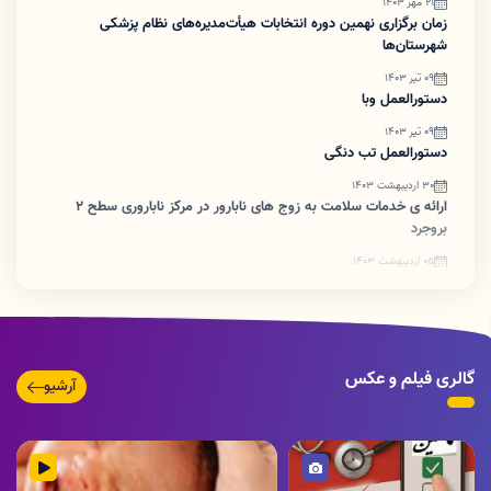
21 مهر 1403
زمان برگزاری نهمین دوره انتخابات هیأت‌مدیره‌های نظام پزشکی
شهرستان‌ها
09 تیر 1403
دستورالعمل وبا
09 تیر 1403
دستورالعمل تب دنگی
30 اردیبهشت 1403
ارائه ی خدمات سلامت به زوج های نابارور در مرکز ناباروری سطح ۲
بروجرد
05 اردیبهشت 1403
ضرورت اطلاع رسانی تبدیل پروانه های کاغذی به شناسه یکتا
گالری فیلم و عکس
آرشیو
تصویر
ویدئو