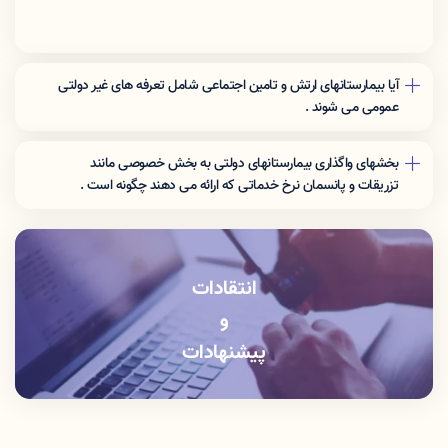
آیا بیمارستانهای ارتش و تامین اجتماعی شامل تعرفه های غیر دولتی
عمومی می شوند .
نرخ تعرفه این مراکز برای افراد غیر بیمه شده ارگان مربوطه شامل تعرفه
های غیر دولتی عمومی می شوند .
بخشهای واگذاری بیمارستانهای دولتی به بخش خصوصی مانند
تزریقات و پانسمان نرخ خدماتی که اراِئه می دهند چگونه است .
این بخشها باید خدمات را با نرخ دولتی ارائه دهند .
انتقادات
و
پیشنهادات