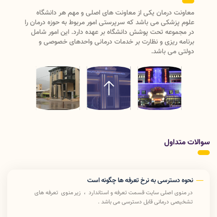
معاونت درمان دانشگاه علوم پزشکی لرستان دارای دو واحد
مدیریتی (مدیریت نظارت و اعتبار بخشی ، مدیریت بیماریها و
مراکز تشخیصی درمانی)ودارای سه
اداره(پرستاری،امورآزمایشگاههاو تعرفه و استاندارد) می باشد که با
ریاست معاون درمان رسیدگی به امور درمان دانشگاه علوم
پزشکی لرستان را انجام میدهد .
سوالات متداول
نحوه دسترسی به نرخ تعرفه ها چگونه است
در منوی اصلی سایت قسمت تعرفه و استاندارد ، زیر منوی تعرفه های
تشخیصی درمانی قابل دسترسی می باشد .