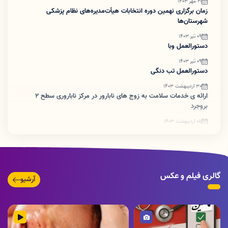
21 مهر 1403
زمان برگزاری نهمین دوره انتخابات هیأت‌مدیره‌های نظام پزشکی
شهرستان‌ها
09 تیر 1403
دستورالعمل وبا
09 تیر 1403
دستورالعمل تب دنگی
30 اردیبهشت 1403
ارائه ی خدمات سلامت به زوج های نابارور در مرکز ناباروری سطح ۲
بروجرد
05 اردیبهشت 1403
ضرورت اطلاع رسانی تبدیل پروانه های کاغذی به شناسه یکتا
گالری فیلم و عکس
آرشیو
تصویر
ویدئو