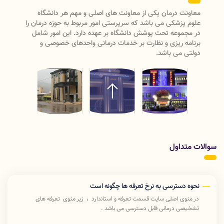
اه
معاونت درمان دانشگاه علوم پزشکی لرستان دارای دو واحد
مان را
مدیریتی (مدیریت نظارت و اعتبار بخشی ، مدیریت بیماریها و
شامل
مراکز تشخیصی درمانی)ودارای سه
و
اداره(پرستاری،امورآزمایشگاههاو تعرفه و استاندارد) می باشد که با
ریاست معاون درمان رسیدگی به امور درمان دانشگاه علوم
پزشکی لرستان را انجام میدهد .
سوالات متداول
نحوه دسترسی به نرخ تعرفه ها چگونه است
در منوی اصلی سایت قسمت تعرفه و استاندارد ، زیر منوی تعرفه های
تشخیصی درمانی قابل دسترسی می باشد .