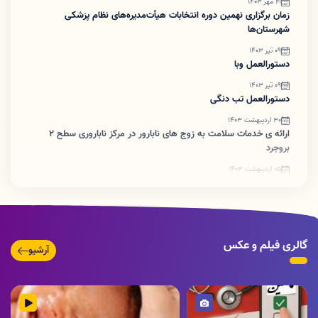
21 مهر 1403
زمان برگزاری نهمین دوره انتخابات هیأت‌مدیره‌های نظام پزشکی
شهرستان‌ها
09 تیر 1403
دستورالعمل وبا
09 تیر 1403
دستورالعمل تب دنگی
30 اردیبهشت 1403
ارائه ی خدمات سلامت به زوج های نابارور در مرکز ناباروری سطح ۲
بروجرد
05 اردیبهشت 1403
ضرورت اطلاع رسانی تبدیل پروانه های کاغذی به شناسه یکتا
گالری فیلم و عکس
آرشیو
تصویر
ویدئو