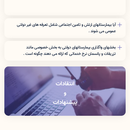
آیا بیمارستانهای ارتش و تامین اجتماعی شامل تعرفه های غیر دولتی
عمومی می شوند .
نرخ تعرفه این مراکز برای افراد غیر بیمه شده ارگان مربوطه شامل تعرفه
های غیر دولتی عمومی می شوند .
بخشهای واگذاری بیمارستانهای دولتی به بخش خصوصی مانند
تزریقات و پانسمان نرخ خدماتی که اراِئه می دهند چگونه است .
این بخشها باید خدمات را با نرخ دولتی ارائه دهند .
انتقادات
و
پیشنهادات