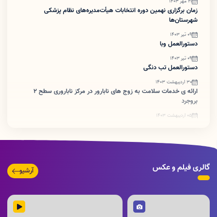
21 مهر 1403
زمان برگزاری نهمین دوره انتخابات هیأت‌مدیره‌های نظام پزشکی
شهرستان‌ها
09 تیر 1403
دستورالعمل وبا
09 تیر 1403
دستورالعمل تب دنگی
30 اردیبهشت 1403
ارائه ی خدمات سلامت به زوج های نابارور در مرکز ناباروری سطح ۲
بروجرد
05 اردیبهشت 1403
ضرورت اطلاع رسانی تبدیل پروانه های کاغذی به شناسه یکتا
گالری فیلم و عکس
آرشیو
تصویر
ویدئو