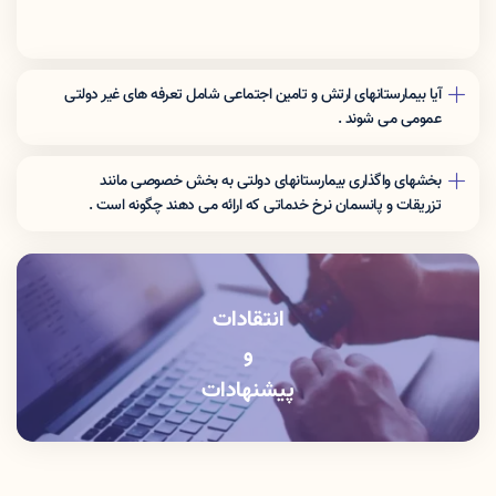
آیا بیمارستانهای ارتش و تامین اجتماعی شامل تعرفه های غیر دولتی
عمومی می شوند .
نرخ تعرفه این مراکز برای افراد غیر بیمه شده ارگان مربوطه شامل تعرفه
های غیر دولتی عمومی می شوند .
بخشهای واگذاری بیمارستانهای دولتی به بخش خصوصی مانند
تزریقات و پانسمان نرخ خدماتی که اراِئه می دهند چگونه است .
این بخشها باید خدمات را با نرخ دولتی ارائه دهند .
انتقادات
و
پیشنهادات