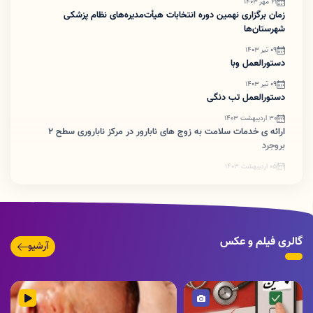
21 مهر 1403
زمان برگزاری نهمین دوره انتخابات هیأت‌مدیره‌های نظام پزشکی
شهرستان‌ها
09 تیر 1403
دستورالعمل وبا
09 تیر 1403
دستورالعمل تب دنگی
30 اردیبهشت 1403
ارائه ی خدمات سلامت به زوج های نابارور در مرکز ناباروری سطح ۲
بروجرد
05 اردیبهشت 1403
ضرورت اطلاع رسانی تبدیل پروانه های کاغذی به شناسه یکتا
گالری فیلم و عکس
آرشیو
تصویر
ویدئو