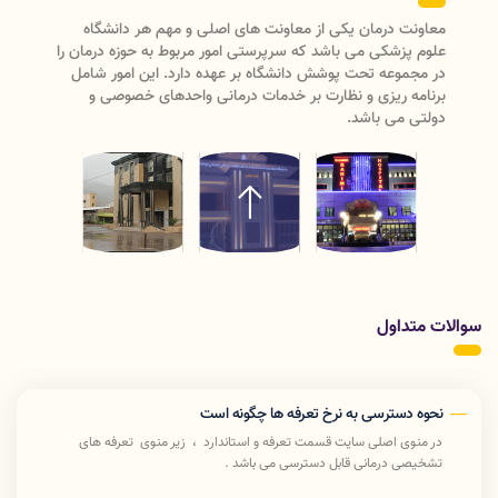
م هر دانشگاه
به حوزه درمان را
مدیریتی (مدیریت نظارت و اعتبار بخشی ، مدیریت بیما
 این امور شامل
مراکز تشخیصی درمانی)ودارای سه
های خصوصی و
اداره(پرستاری،امورآزمایشگاههاو تعرفه و استاندارد) می
ریاست معاون درمان رسیدگی به امور درمان دانشگاه ع
پزشکی لرستان را انجام میدهد .
سوالات متداول
نحوه دسترسی به نرخ تعرفه ها چگونه است
در منوی اصلی سایت قسمت تعرفه و استاندارد ، زیر منوی تعرفه های
تشخیصی درمانی قابل دسترسی می باشد .