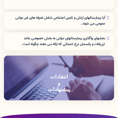
آیا بیمارستانهای ارتش و تامین اجتماعی شامل تعرفه های غیر دولتی
عمومی می شوند .
نرخ تعرفه این مراکز برای افراد غیر بیمه شده ارگان مربوطه شامل تعرفه
های غیر دولتی عمومی می شوند .
بخشهای واگذاری بیمارستانهای دولتی به بخش خصوصی مانند
تزریقات و پانسمان نرخ خدماتی که اراِئه می دهند چگونه است .
این بخشها باید خدمات را با نرخ دولتی ارائه دهند .
انتقادات
و
پیشنهادات