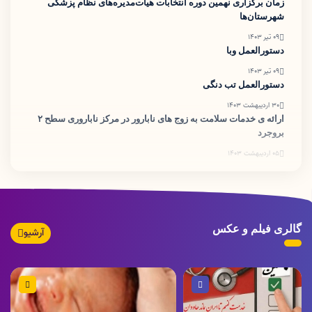
زمان برگزاری نهمین دوره انتخابات هیأت‌مدیره‌های نظام پزشکی
شهرستان‌ها
09 تیر 1403
دستورالعمل وبا
09 تیر 1403
دستورالعمل تب دنگی
30 اردیبهشت 1403
ارائه ی خدمات سلامت به زوج های نابارور در مرکز ناباروری سطح ۲
بروجرد
05 اردیبهشت 1403
ضرورت اطلاع رسانی تبدیل پروانه های کاغذی به شناسه یکتا
گالری فیلم و عکس
آرشیو
تصویر
ویدئو