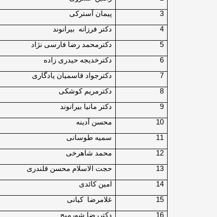
3
پیمان آسترکی
4
دکتر فرزانه بیرانوند
5
دکترمحمد رضا فارسی نژاد
6
دکترخدیجه حیدری زاده
7
دکترجواد قاسمیان یادگاری
8
دکترمریم کوشکی
9
دکتر مانیا بیرانوند
10
محسن آدینه
11
سمیه طوسانی
12
محمد شاهرخی
13
حجت الاسلام محسن قلندری
14
امین کائدی
15
غلامرضا کیانی
16
دکتررضا شورمیج