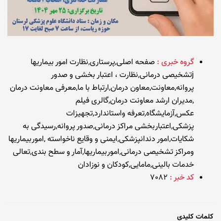
گروه خبری :
صفحه اصلی,پرستاری,نظارت امور بیماریها
jتشخیصی درمانی,نظارت ، اعتبار بخشی و صدور
پروانه,معاونت,معاون درمان,ارتباط با ما,معرفی معاونت درمان
,مدیران ارشد معاونت درمان,گالری فیلم
عکس,آزمایشگاه,تعرفه واستاندارد,تجهیزات
پزشکی,اعتباربخشی مراکز درمانی,صدور پروانه,رسیدگی به
شکایات,امور دندانپزشکی,ایمنی و وقایع ناخواسته ,اموربیماریها
ومراکز تشخیصی درمانی,اموربیماریها,آمار و سطح بندی,تعالی
خدمات بالینی,مامایی,کودکان و نوزادان
کد خبر :
7082
کلمات کلیدی